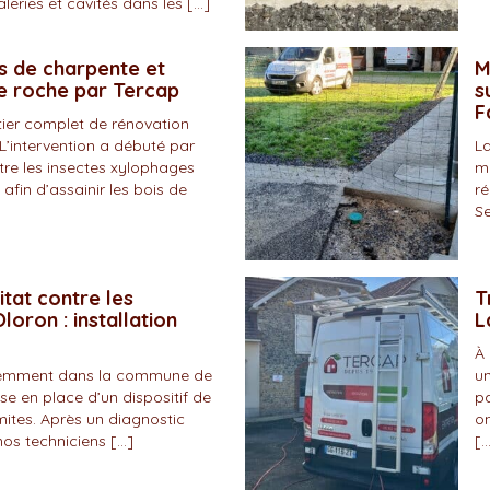
eries et cavités dans les […]
s de charpente et
M
de roche par Tercap
s
F
tier complet de rénovation
L’intervention a débuté par
La
tre les insectes xylophages
ma
 afin d’assainir les bois de
ré
Se
itat contre les
T
loron : installation
L
À 
écemment dans la commune de
un
se en place d’un dispositif de
pa
mites. Après un diagnostic
on
nos techniciens […]
[…