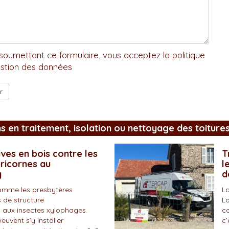
soumettant ce formulaire, vous acceptez la politique
stion des données
ns en traitement, isolation ou nettoyage des toiture
ves en bois contre les
T
pricornes au
l
y
d
omme les presbytères
La
 de structure
Lo
 aux insectes xylophages.
co
peuvent s’y installer
c’