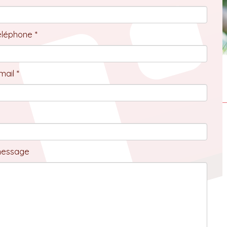
éléphone *
ail *
message