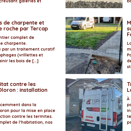
creusant galeries et
b
s de charpente et
M
de roche par Tercap
s
F
antier complet de
de charpente.
La
é par un traitement curatif
m
ophages (vrillettes et
P
inir les bois de […]
d
s
itat contre les
T
loron : installation
L
À
récemment dans la
p
ron pour la mise en place
in
ection contre les termites.
t
plet de l’habitation, nos
p