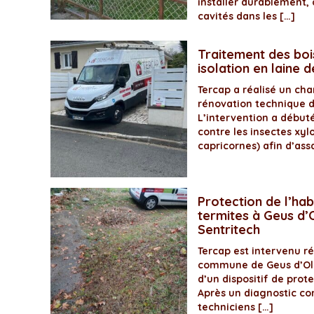
installer durablement, 
cavités dans les […]
Traitement des boi
isolation en laine 
Tercap a réalisé un ch
rénovation technique 
L’intervention a début
contre les insectes xyl
capricornes) afin d’assa
Protection de l’hab
termites à Geus d’O
Sentritech
Tercap est intervenu 
commune de Geus d’Olo
d’un dispositif de prot
Après un diagnostic com
techniciens […]