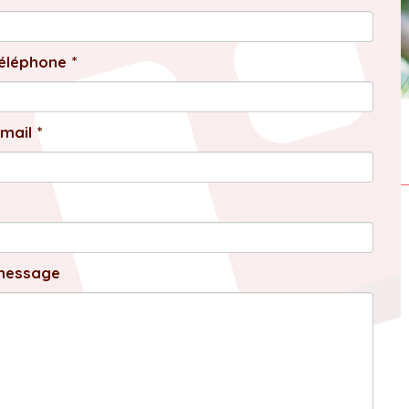
éléphone *
mail *
message