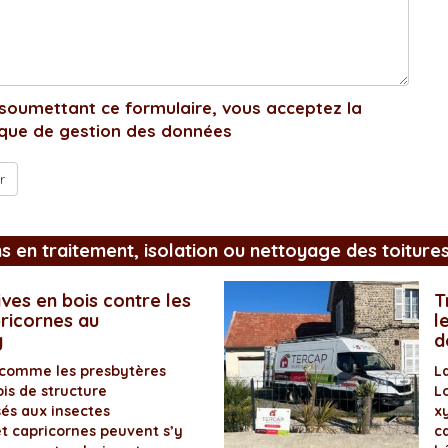
soumettant ce formulaire, vous acceptez la
ique de gestion des données
ns en traitement, isolation ou nettoyage des toiture
ves en bois contre les
T
pricornes au
l
y
d
 comme les presbytères
L
is de structure
L
és aux insectes
x
et capricornes peuvent s’y
ca