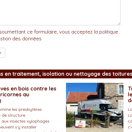
soumettant ce formulaire, vous acceptez la politique
stion des données
ns en traitement, isolation ou nettoyage des toiture
ves en bois contre les
T
pricornes au
l
y
d
omme les presbytères
La
 de structure
Lo
 aux insectes xylophages.
co
peuvent s’y installer
c’