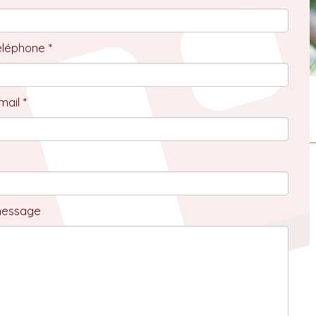
éléphone *
ail *
message