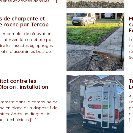
eries et cavités dans les […]
s de charpente et
M
de roche par Tercap
s
F
tier complet de rénovation
L’intervention a débuté par
La
tre les insectes xylophages
ma
 afin d’assainir les bois de
ré
Se
itat contre les
T
loron : installation
L
À 
écemment dans la commune de
un
se en place d’un dispositif de
pa
mites. Après un diagnostic
on
nos techniciens […]
[…