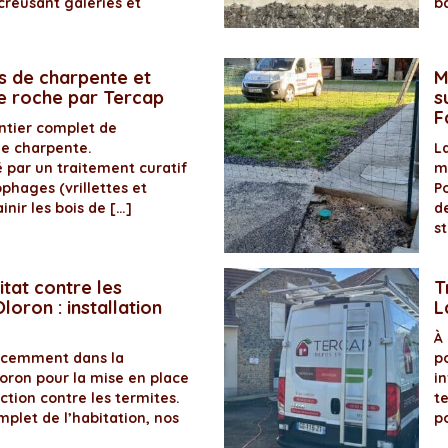
creusant galeries et
b
s de charpente et
M
de roche par Tercap
s
F
antier complet de
de charpente.
La
é par un traitement curatif
m
ophages (vrillettes et
P
inir les bois de […]
d
s
itat contre les
T
loron : installation
L
À
récemment dans la
p
ron pour la mise en place
in
ection contre les termites.
t
plet de l’habitation, nos
p