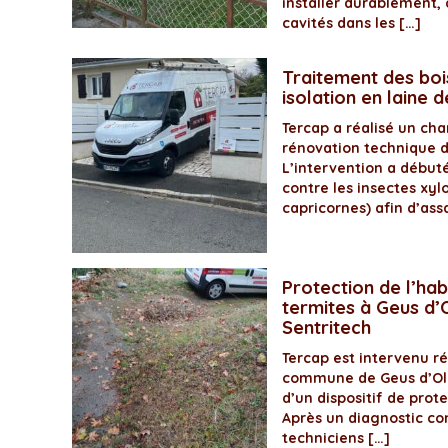
installer durablement, 
cavités dans les […]
Traitement des boi
isolation en laine 
Tercap a réalisé un ch
rénovation technique 
L’intervention a début
contre les insectes xyl
capricornes) afin d’assa
Protection de l’hab
termites à Geus d’O
Sentritech
Tercap est intervenu 
commune de Geus d’Olo
d’un dispositif de prot
Après un diagnostic com
techniciens […]