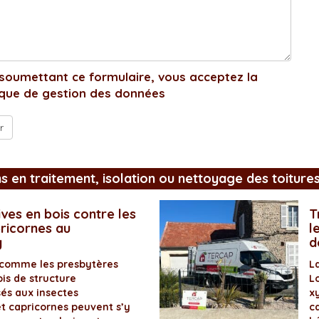
soumettant ce formulaire, vous acceptez la
ique de gestion des données
ns en traitement, isolation ou nettoyage des toiture
ves en bois contre les
T
pricornes au
l
y
d
 comme les presbytères
L
is de structure
L
és aux insectes
x
et capricornes peuvent s’y
ca