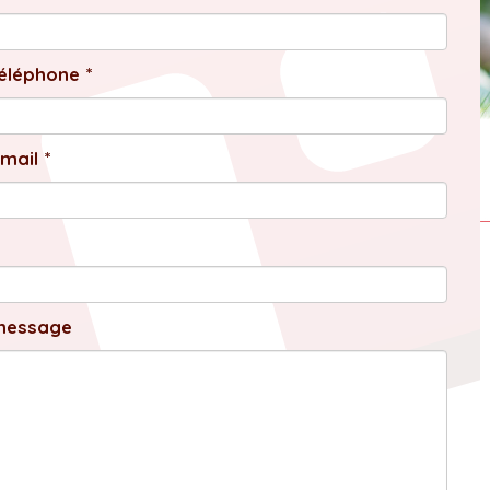
éléphone *
mail *
message