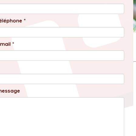
éléphone *
mail *
message