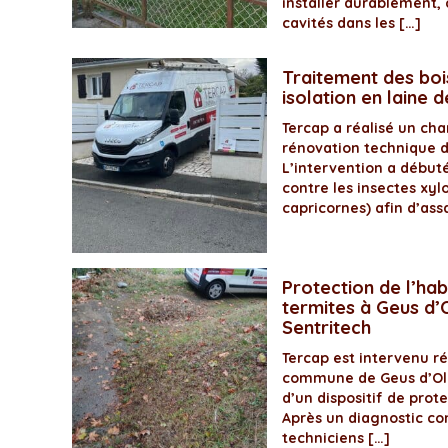
installer durablement, 
cavités dans les […]
Traitement des boi
isolation en laine 
Tercap a réalisé un ch
rénovation technique 
L’intervention a début
contre les insectes xyl
capricornes) afin d’assa
Protection de l’hab
termites à Geus d’O
Sentritech
Tercap est intervenu 
commune de Geus d’Olo
d’un dispositif de prot
Après un diagnostic com
techniciens […]