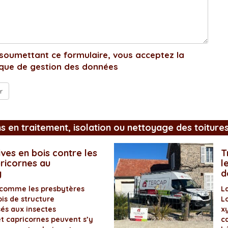
soumettant ce formulaire, vous acceptez la
ique de gestion des données
ns en traitement, isolation ou nettoyage des toiture
ves en bois contre les
T
pricornes au
l
y
d
 comme les presbytères
L
is de structure
L
és aux insectes
x
et capricornes peuvent s’y
ca