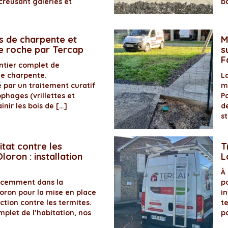
creusant galeries et
b
s de charpente et
M
de roche par Tercap
s
F
antier complet de
de charpente.
La
é par un traitement curatif
m
ophages (vrillettes et
P
inir les bois de […]
d
s
itat contre les
T
loron : installation
L
À
récemment dans la
p
ron pour la mise en place
in
ection contre les termites.
t
plet de l’habitation, nos
p