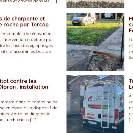
eries et cavités dans les […]
s de charpente et
M
de roche par Tercap
s
F
tier complet de rénovation
L’intervention a débuté par
La
tre les insectes xylophages
ma
 afin d’assainir les bois de
ré
Se
itat contre les
T
loron : installation
L
À 
écemment dans la commune de
un
se en place d’un dispositif de
pa
mites. Après un diagnostic
on
nos techniciens […]
[…