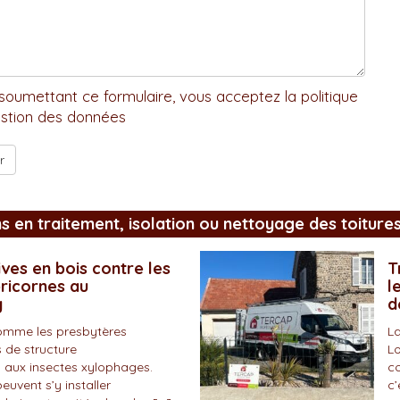
soumettant ce formulaire, vous acceptez la politique
stion des données
ns en traitement, isolation ou nettoyage des toiture
ves en bois contre les
T
pricornes au
l
y
d
omme les presbytères
La
 de structure
Lo
 aux insectes xylophages.
co
peuvent s’y installer
c’