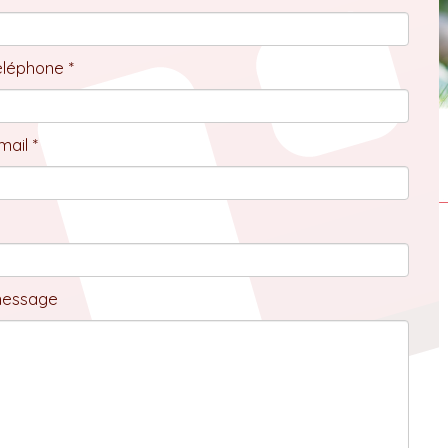
éléphone *
ail *
message