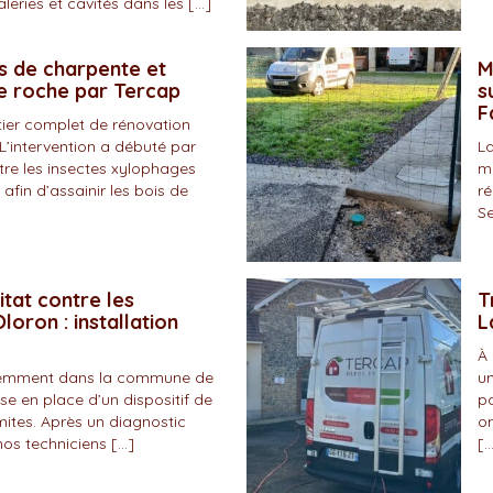
eries et cavités dans les […]
s de charpente et
M
de roche par Tercap
s
F
tier complet de rénovation
L’intervention a débuté par
La
tre les insectes xylophages
ma
 afin d’assainir les bois de
ré
Se
itat contre les
T
loron : installation
L
À 
écemment dans la commune de
un
se en place d’un dispositif de
pa
mites. Après un diagnostic
on
nos techniciens […]
[…