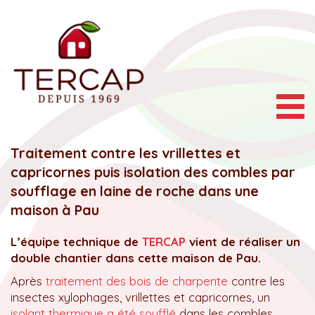
Togg
navig
Traitement contre les vrillettes et
capricornes puis isolation des combles par
soufflage en laine de roche dans une
maison à Pau
L’équipe technique de
TERCAP
vient de réaliser un
double chantier dans cette maison de Pau.
Après
traitement des bois de charpente
contre les
insectes xylophages, vrillettes et capricornes, un
isolant thermique a été soufflé
dans les combles.