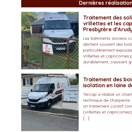
Dernières réalisatio
Traitement des soli
vrillettes et les ca
Presbytère d’Arud
Les bâtiments anciens c
abritent souvent des bois
particulièrement exposés
Vrillettes et capricornes 
durablement, creusant gal
Traitement des boi
isolation en laine 
Tercap a réalisé un chan
technique de charpente. 
un traitement curatif con
(vrillettes et capricornes)
[…]