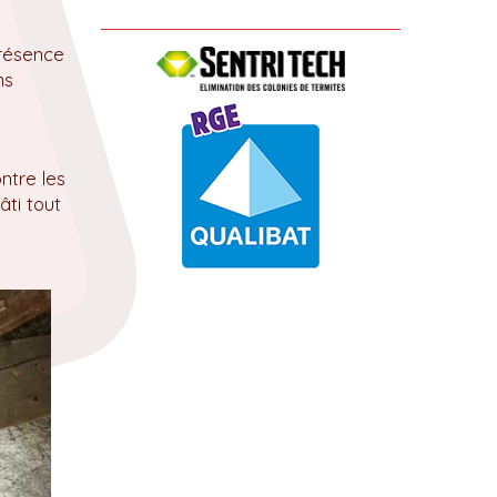
présence
ns
ntre les
âti tout