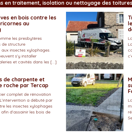
ns en traitement, isolation ou nettoyage des toiture
ves en bois contre les
T
pricornes au
l
y
d
omme les presbytères
La
 de structure
Lo
 aux insectes xylophages.
co
peuvent s’y installer
c’
eries et cavités dans les […]
s de charpente et
M
de roche par Tercap
s
F
tier complet de rénovation
L’intervention a débuté par
La
tre les insectes xylophages
ma
 afin d’assainir les bois de
ré
Se