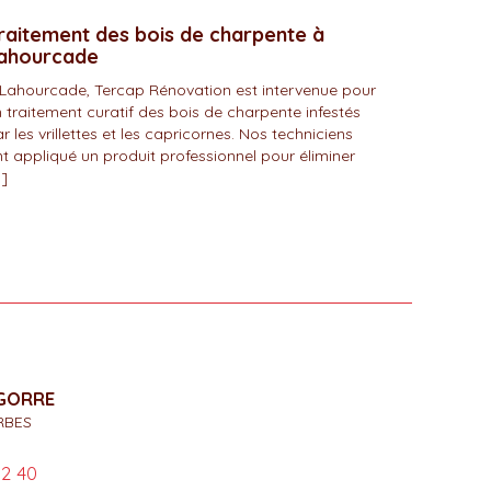
raitement des bois de charpente à
ahourcade
Lahourcade, Tercap Rénovation est intervenue pour
 traitement curatif des bois de charpente infestés
r les vrillettes et les capricornes. Nos techniciens
t appliqué un produit professionnel pour éliminer
]
IGORRE
RBES
02 40