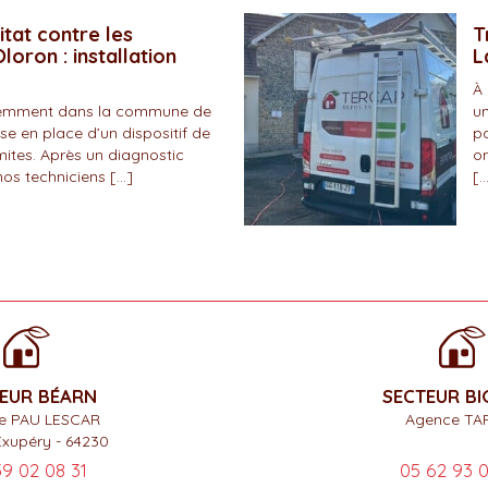
itat contre les
T
loron : installation
L
À 
écemment dans la commune de
un
se en place d’un dispositif de
pa
mites. Après un diagnostic
on
nos techniciens […]
[…
EUR BÉARN
SECTEUR B
e PAU LESCAR
Agence TA
Exupéry - 64230
59 02 08 31
05 62 93 