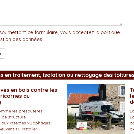
soumettant ce formulaire, vous acceptez la politique
stion des données
ns en traitement, isolation ou nettoyage des toiture
ves en bois contre les
T
pricornes au
l
y
d
omme les presbytères
La
 de structure
Lo
 aux insectes xylophages.
co
peuvent s’y installer
c’