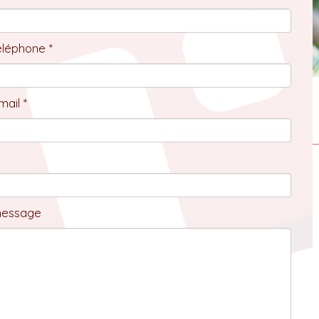
éléphone *
ail *
message