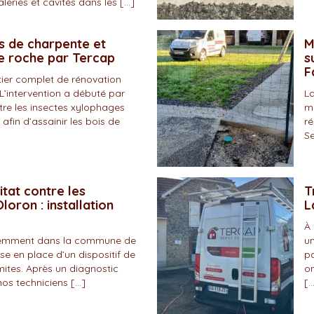
eries et cavités dans les […]
s de charpente et
M
de roche par Tercap
s
F
tier complet de rénovation
L’intervention a débuté par
La
tre les insectes xylophages
ma
 afin d’assainir les bois de
ré
Se
itat contre les
T
loron : installation
L
À 
écemment dans la commune de
un
se en place d’un dispositif de
pa
mites. Après un diagnostic
on
nos techniciens […]
[…