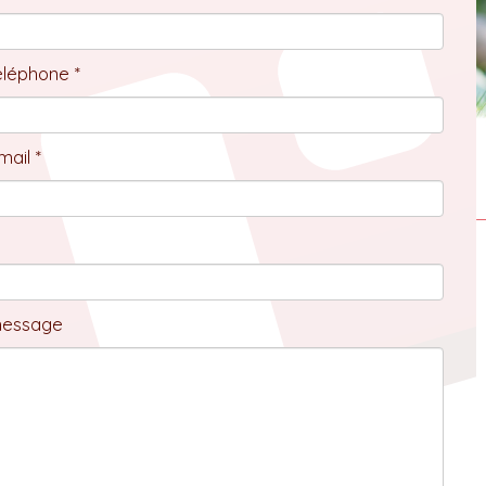
éléphone *
ail *
message