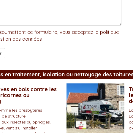
soumettant ce formulaire, vous acceptez la politique
stion des données
ns en traitement, isolation ou nettoyage des toiture
ves en bois contre les
T
pricornes au
l
y
d
omme les presbytères
La
 de structure
Lo
 aux insectes xylophages.
co
peuvent s’y installer
c’