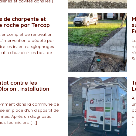
eries et cavités dans les […]
s de charpente et
M
de roche par Tercap
s
F
tier complet de rénovation
L’intervention a débuté par
La
tre les insectes xylophages
ma
 afin d’assainir les bois de
ré
Se
itat contre les
T
loron : installation
L
À 
écemment dans la commune de
un
se en place d’un dispositif de
pa
mites. Après un diagnostic
on
nos techniciens […]
[…