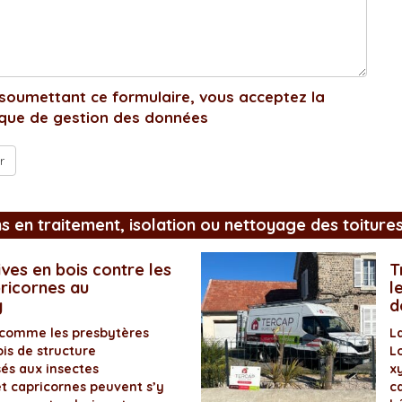
soumettant ce formulaire, vous acceptez la
ique de gestion des données
ns en traitement, isolation ou nettoyage des toiture
ves en bois contre les
T
pricornes au
l
y
d
 comme les presbytères
L
is de structure
L
és aux insectes
x
et capricornes peuvent s’y
ca