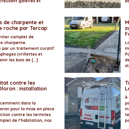
creusant galeries et
b
s de charpente et
M
de roche par Tercap
s
F
antier complet de
de charpente.
La
é par un traitement curatif
m
ophages (vrillettes et
P
inir les bois de […]
d
s
itat contre les
T
loron : installation
L
À
récemment dans la
p
ron pour la mise en place
in
ection contre les termites.
t
plet de l’habitation, nos
p