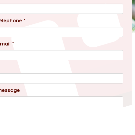
éléphone *
mail *
message