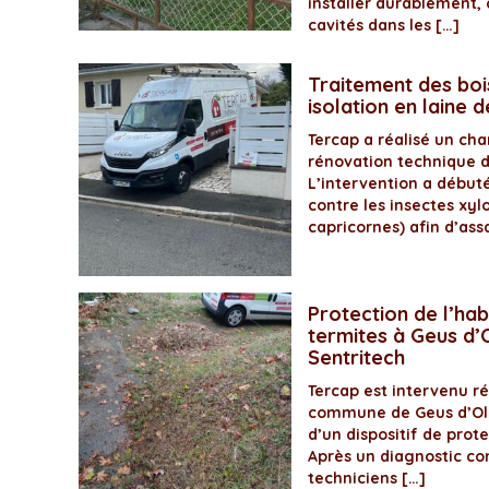
installer durablement, 
cavités dans les […]
Traitement des boi
isolation en laine 
Tercap a réalisé un ch
rénovation technique 
L’intervention a début
contre les insectes xyl
capricornes) afin d’assa
Protection de l’hab
termites à Geus d’O
Sentritech
Tercap est intervenu 
commune de Geus d’Olo
d’un dispositif de prot
Après un diagnostic com
techniciens […]