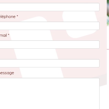
éléphone *
ail *
message