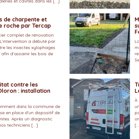
eries et cavités dans les […]
s de charpente et
M
de roche par Tercap
s
F
tier complet de rénovation
L’intervention a débuté par
La
tre les insectes xylophages
ma
 afin d’assainir les bois de
ré
Se
itat contre les
T
loron : installation
L
À 
écemment dans la commune de
un
se en place d’un dispositif de
pa
mites. Après un diagnostic
on
nos techniciens […]
[…