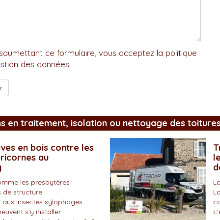
soumettant ce formulaire, vous acceptez la politique
stion des données
ns en traitement, isolation ou nettoyage des toiture
ves en bois contre les
T
pricornes au
l
y
d
omme les presbytères
La
 de structure
Lo
 aux insectes xylophages.
co
peuvent s’y installer
c’