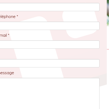
éléphone *
ail *
message