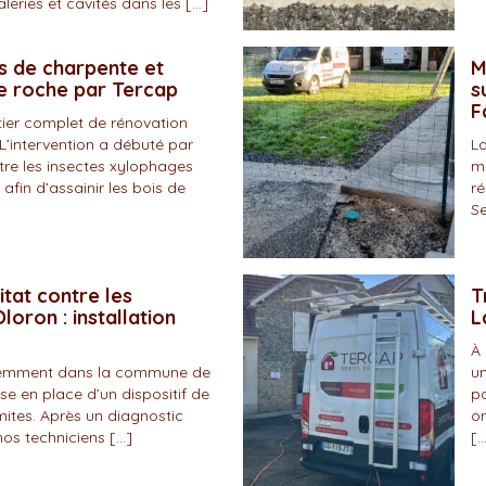
eries et cavités dans les […]
s de charpente et
M
de roche par Tercap
s
F
tier complet de rénovation
L’intervention a débuté par
La
tre les insectes xylophages
ma
 afin d’assainir les bois de
ré
Se
itat contre les
T
loron : installation
L
À 
écemment dans la commune de
un
se en place d’un dispositif de
pa
mites. Après un diagnostic
on
nos techniciens […]
[…