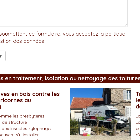
soumettant ce formulaire, vous acceptez la politique
stion des données
ns en traitement, isolation ou nettoyage des toiture
ves en bois contre les
T
pricornes au
l
y
d
omme les presbytères
La
 de structure
Lo
 aux insectes xylophages.
co
peuvent s’y installer
c’