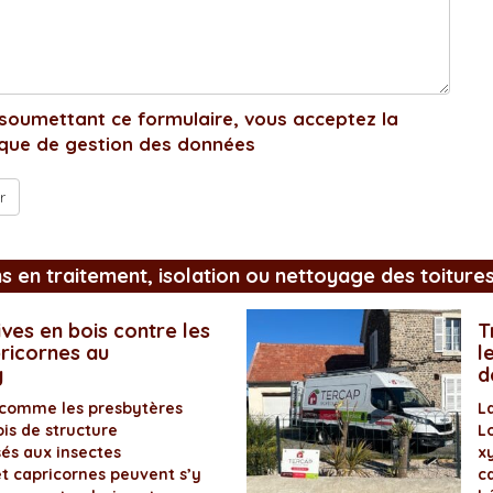
soumettant ce formulaire, vous acceptez la
ique de gestion des données
ns en traitement, isolation ou nettoyage des toiture
ves en bois contre les
T
pricornes au
l
y
d
 comme les presbytères
L
is de structure
L
és aux insectes
x
et capricornes peuvent s’y
ca