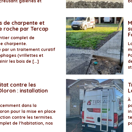
creusant galeries et
b
s de charpente et
M
de roche par Tercap
s
F
antier complet de
de charpente.
La
é par un traitement curatif
m
ophages (vrillettes et
P
inir les bois de […]
d
s
itat contre les
T
loron : installation
L
À
récemment dans la
p
ron pour la mise en place
in
ection contre les termites.
t
plet de l’habitation, nos
p