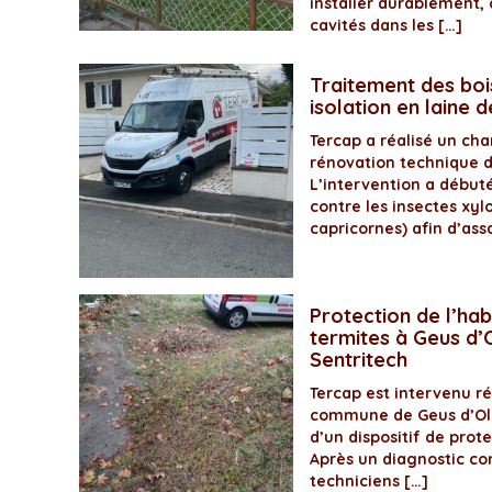
installer durablement, 
cavités dans les […]
Traitement des boi
isolation en laine 
Tercap a réalisé un ch
rénovation technique 
L’intervention a début
contre les insectes xyl
capricornes) afin d’assa
Protection de l’hab
termites à Geus d’O
Sentritech
Tercap est intervenu 
commune de Geus d’Olo
d’un dispositif de prot
Après un diagnostic com
techniciens […]