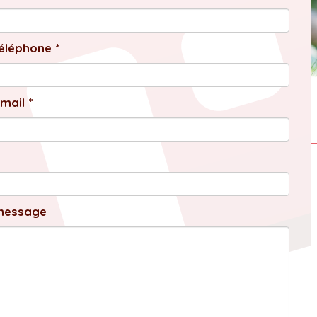
éléphone *
mail *
message