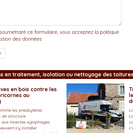
soumettant ce formulaire, vous acceptez la politique
stion des données
ns en traitement, isolation ou nettoyage des toiture
ves en bois contre les
T
pricornes au
l
y
d
omme les presbytères
La
 de structure
Lo
 aux insectes xylophages.
co
peuvent s’y installer
c’