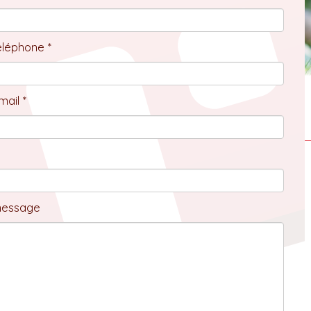
éléphone *
ail *
message