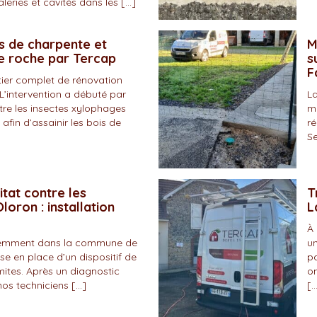
eries et cavités dans les […]
s de charpente et
M
de roche par Tercap
s
F
tier complet de rénovation
L’intervention a débuté par
La
tre les insectes xylophages
ma
 afin d’assainir les bois de
ré
Se
itat contre les
T
loron : installation
L
À 
écemment dans la commune de
un
se en place d’un dispositif de
pa
mites. Après un diagnostic
on
nos techniciens […]
[…