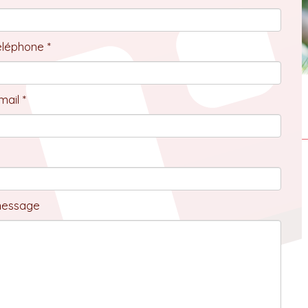
éléphone *
ail *
message