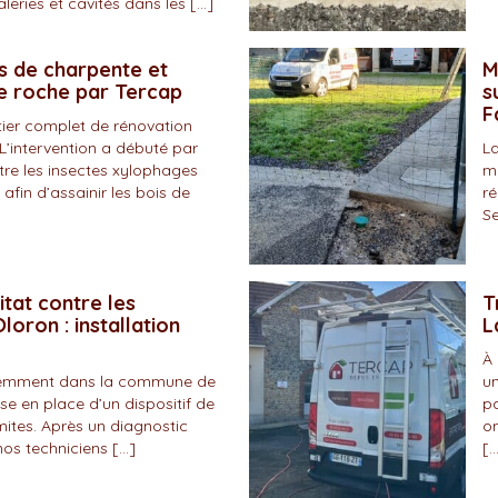
eries et cavités dans les […]
s de charpente et
M
de roche par Tercap
s
F
tier complet de rénovation
L’intervention a débuté par
La
tre les insectes xylophages
ma
 afin d’assainir les bois de
ré
Se
itat contre les
T
loron : installation
L
À 
écemment dans la commune de
un
se en place d’un dispositif de
pa
mites. Après un diagnostic
on
nos techniciens […]
[…