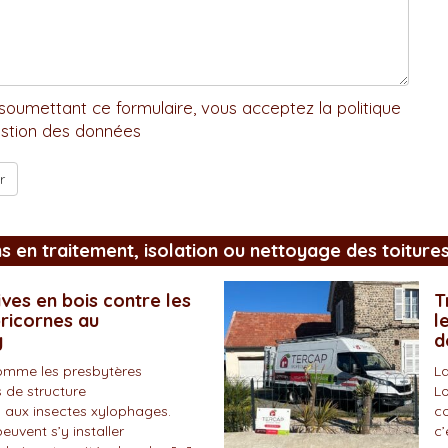
soumettant ce formulaire, vous acceptez la politique
stion des données
ns en traitement, isolation ou nettoyage des toiture
ves en bois contre les
T
pricornes au
l
y
d
omme les presbytères
La
 de structure
Lo
 aux insectes xylophages.
co
peuvent s’y installer
c’