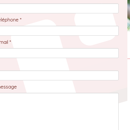
éléphone *
ail *
message