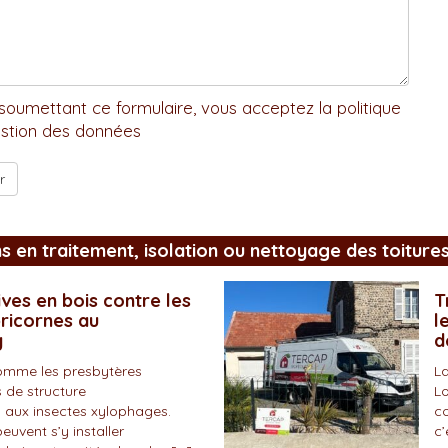
soumettant ce formulaire, vous acceptez la politique
stion des données
ns en traitement, isolation ou nettoyage des toiture
ves en bois contre les
T
pricornes au
l
y
d
omme les presbytères
La
 de structure
Lo
 aux insectes xylophages.
co
peuvent s’y installer
c’