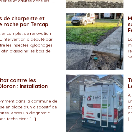
eries et cavités dans les […]
s de charpente et
M
de roche par Tercap
s
F
tier complet de rénovation
L’intervention a débuté par
La
tre les insectes xylophages
ma
 afin d’assainir les bois de
ré
Se
itat contre les
T
loron : installation
L
À 
écemment dans la commune de
un
se en place d’un dispositif de
pa
mites. Après un diagnostic
on
nos techniciens […]
[…