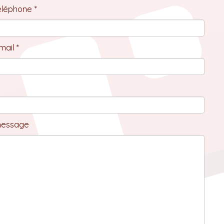
éléphone *
ail *
message