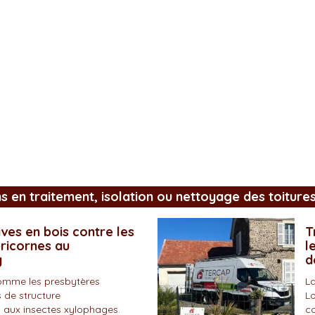
ns en traitement, isolation ou nettoyage des toiture
ves en bois contre les
T
pricornes au
l
y
d
omme les presbytères
La
 de structure
Lo
 aux insectes xylophages.
co