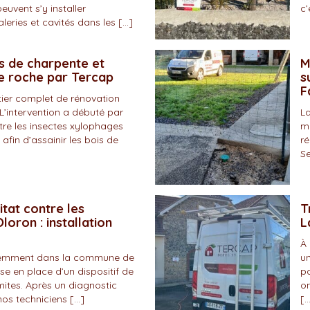
peuvent s’y installer
c’
eries et cavités dans les […]
s de charpente et
M
de roche par Tercap
s
F
tier complet de rénovation
L’intervention a débuté par
La
tre les insectes xylophages
ma
 afin d’assainir les bois de
ré
Se
itat contre les
T
loron : installation
L
À 
écemment dans la commune de
un
se en place d’un dispositif de
pa
mites. Après un diagnostic
on
nos techniciens […]
[…