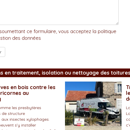
soumettant ce formulaire, vous acceptez la politique
stion des données
ns en traitement, isolation ou nettoyage des toiture
ves en bois contre les
T
pricornes au
l
y
d
omme les presbytères
La
 de structure
Lo
 aux insectes xylophages.
co
peuvent s’y installer
c’