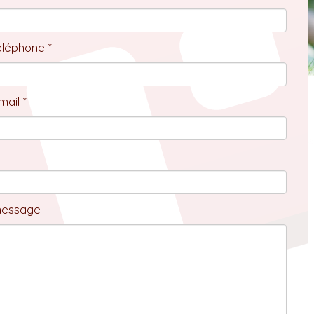
éléphone *
ail *
message