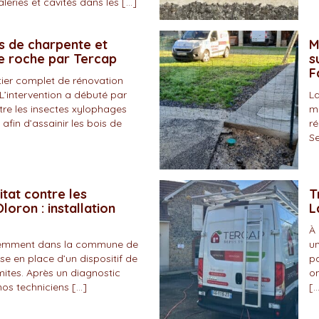
eries et cavités dans les […]
s de charpente et
M
de roche par Tercap
s
F
tier complet de rénovation
L’intervention a débuté par
La
tre les insectes xylophages
ma
 afin d’assainir les bois de
ré
Se
itat contre les
T
loron : installation
L
À 
écemment dans la commune de
un
se en place d’un dispositif de
pa
mites. Après un diagnostic
on
nos techniciens […]
[…