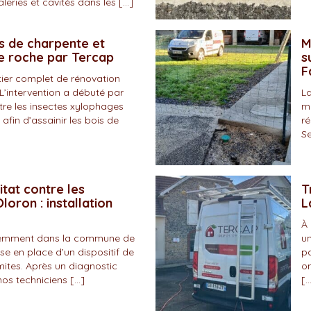
eries et cavités dans les […]
s de charpente et
M
de roche par Tercap
s
F
tier complet de rénovation
L’intervention a débuté par
La
tre les insectes xylophages
ma
 afin d’assainir les bois de
ré
Se
itat contre les
T
loron : installation
L
À 
écemment dans la commune de
un
se en place d’un dispositif de
pa
mites. Après un diagnostic
on
nos techniciens […]
[…