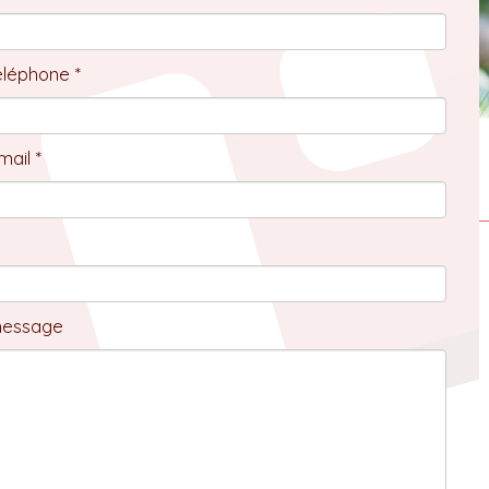
éléphone *
ail *
message