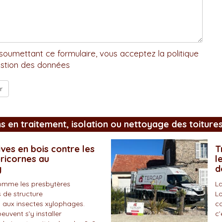
soumettant ce formulaire, vous acceptez la politique
stion des données
ns en traitement, isolation ou nettoyage des toiture
ves en bois contre les
T
pricornes au
l
y
d
omme les presbytères
La
 de structure
Lo
 aux insectes xylophages.
co
peuvent s’y installer
c’