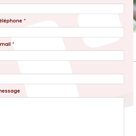
éléphone *
mail *
message