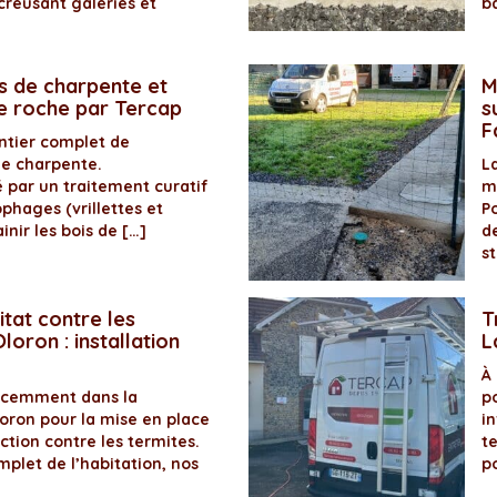
creusant galeries et
b
s de charpente et
M
de roche par Tercap
s
F
antier complet de
de charpente.
La
é par un traitement curatif
m
ophages (vrillettes et
P
inir les bois de […]
d
s
itat contre les
T
loron : installation
L
À
récemment dans la
p
ron pour la mise en place
in
ection contre les termites.
t
plet de l’habitation, nos
p