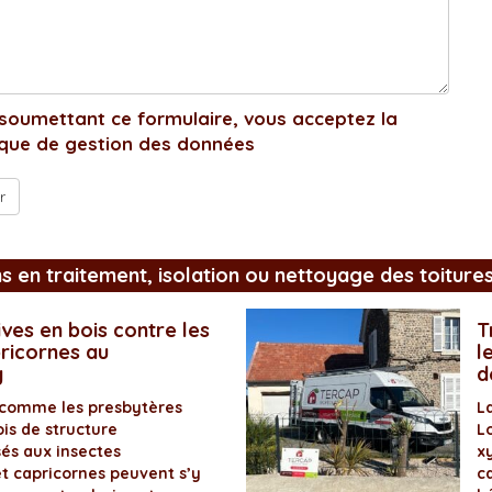
soumettant ce formulaire, vous acceptez la
ique de gestion des données
ns en traitement, isolation ou nettoyage des toiture
ves en bois contre les
T
pricornes au
l
y
d
 comme les presbytères
L
is de structure
L
és aux insectes
x
et capricornes peuvent s’y
ca