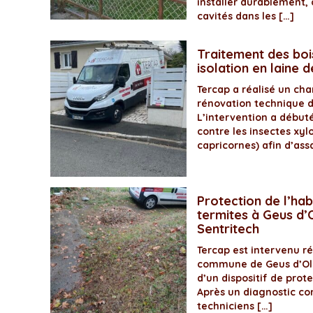
installer durablement, 
cavités dans les […]
Traitement des boi
isolation en laine 
Tercap a réalisé un ch
rénovation technique 
L’intervention a début
contre les insectes xyl
capricornes) afin d’assa
Protection de l’hab
termites à Geus d’O
Sentritech
Tercap est intervenu 
commune de Geus d’Olo
d’un dispositif de prot
Après un diagnostic com
techniciens […]