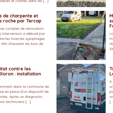
eries et cavités dans les […]
s de charpente et
M
de roche par Tercap
s
F
tier complet de rénovation
L’intervention a débuté par
La
tre les insectes xylophages
ma
 afin d’assainir les bois de
ré
Se
itat contre les
T
loron : installation
L
À 
écemment dans la commune de
un
se en place d’un dispositif de
pa
mites. Après un diagnostic
on
nos techniciens […]
[…