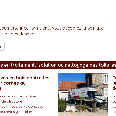
soumettant ce formulaire, vous acceptez la politique
stion des données
ns en traitement, isolation ou nettoyage des toiture
ves en bois contre les
T
pricornes au
l
y
d
omme les presbytères
La
 de structure
Lo
 aux insectes xylophages.
co
peuvent s’y installer
c’