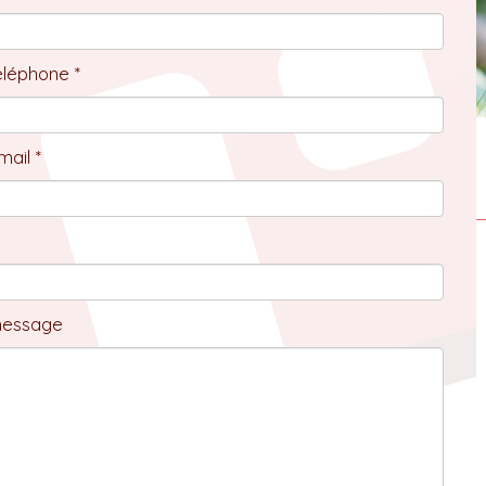
éléphone *
ail *
message