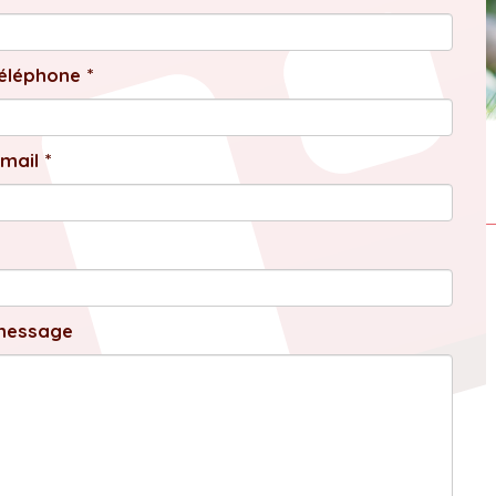
éléphone *
mail *
message