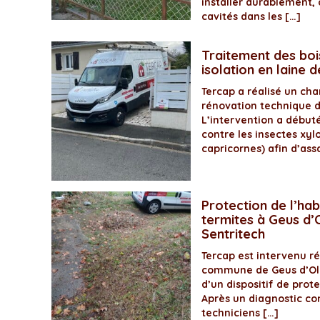
installer durablement, 
cavités dans les […]
Traitement des boi
isolation en laine 
Tercap a réalisé un ch
rénovation technique 
L’intervention a début
contre les insectes xyl
capricornes) afin d’assa
Protection de l’hab
termites à Geus d’O
Sentritech
Tercap est intervenu 
commune de Geus d’Olo
d’un dispositif de prot
Après un diagnostic com
techniciens […]