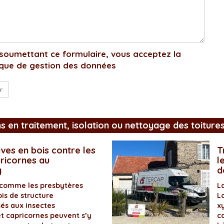
soumettant ce formulaire, vous acceptez la
ique de gestion des données
ns en traitement, isolation ou nettoyage des toiture
ves en bois contre les
T
pricornes au
l
y
d
 comme les presbytères
L
is de structure
L
és aux insectes
x
et capricornes peuvent s’y
ca