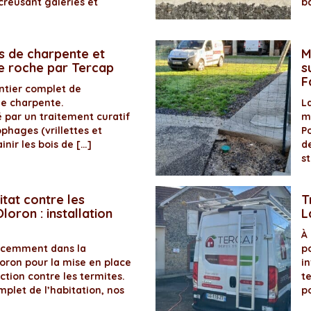
creusant galeries et
b
s de charpente et
M
de roche par Tercap
s
F
antier complet de
de charpente.
La
é par un traitement curatif
m
ophages (vrillettes et
P
inir les bois de […]
d
s
itat contre les
T
loron : installation
L
À
récemment dans la
p
ron pour la mise en place
in
ection contre les termites.
t
plet de l’habitation, nos
p