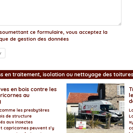
soumettant ce formulaire, vous acceptez la
ique de gestion des données
ns en traitement, isolation ou nettoyage des toiture
ves en bois contre les
T
pricornes au
l
y
d
 comme les presbytères
L
is de structure
L
és aux insectes
x
et capricornes peuvent s’y
ca