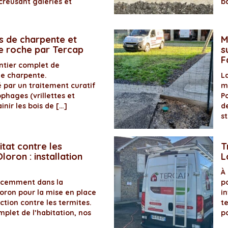
creusant galeries et
b
s de charpente et
M
de roche par Tercap
s
F
antier complet de
de charpente.
La
é par un traitement curatif
m
ophages (vrillettes et
P
inir les bois de […]
d
s
itat contre les
T
loron : installation
L
À
récemment dans la
p
ron pour la mise en place
in
ection contre les termites.
t
plet de l’habitation, nos
p