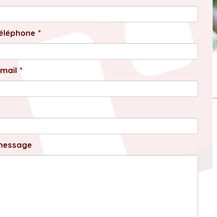
éléphone *
mail *
message