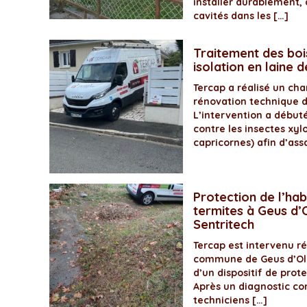
installer durablement, 
cavités dans les […]
Traitement des boi
isolation en laine 
Tercap a réalisé un ch
rénovation technique 
L’intervention a début
contre les insectes xyl
capricornes) afin d’assa
Protection de l’hab
termites à Geus d’O
Sentritech
Tercap est intervenu 
commune de Geus d’Olo
d’un dispositif de prot
Après un diagnostic com
techniciens […]