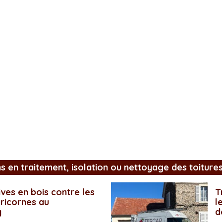
ns en traitement, isolation ou nettoyage des toiture
ves en bois contre les
T
pricornes au
l
y
d