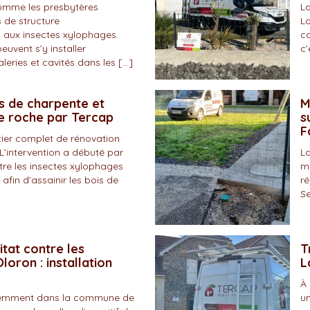
omme les presbytères
La
 de structure
Lo
 aux insectes xylophages.
co
peuvent s’y installer
c’
eries et cavités dans les […]
s de charpente et
M
de roche par Tercap
s
F
tier complet de rénovation
L’intervention a débuté par
La
tre les insectes xylophages
ma
 afin d’assainir les bois de
ré
Se
itat contre les
T
loron : installation
L
À 
écemment dans la commune de
un