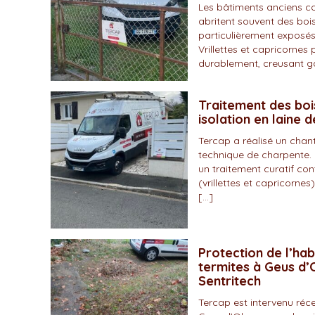
Les bâtiments anciens c
abritent souvent des bois
particulièrement exposés
Vrillettes et capricornes 
durablement, creusant gal
Traitement des boi
isolation en laine 
Tercap a réalisé un chan
technique de charpente. 
un traitement curatif con
(vrillettes et capricornes)
[…]
Protection de l’hab
termites à Geus d’O
Sentritech
Tercap est intervenu r