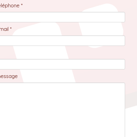
éléphone *
ail *
message