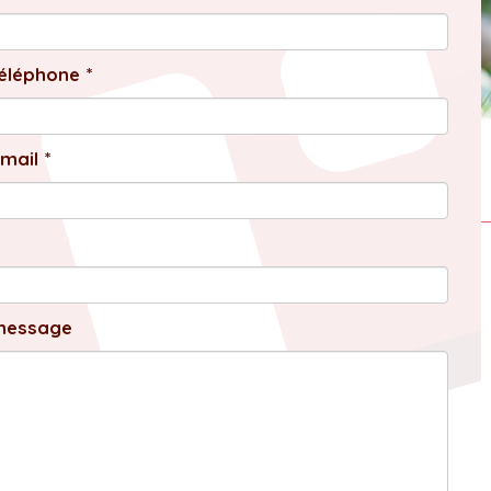
éléphone *
mail *
message