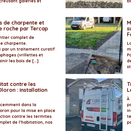
creusant galeries et
b
s de charpente et
M
de roche par Tercap
s
F
antier complet de
de charpente.
La
é par un traitement curatif
m
ophages (vrillettes et
P
inir les bois de […]
d
s
itat contre les
T
loron : installation
L
À
récemment dans la
p
ron pour la mise en place
in
ection contre les termites.
t
plet de l’habitation, nos
p