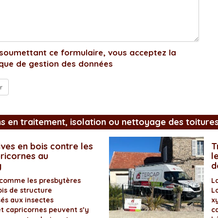
soumettant ce formulaire, vous acceptez la
ique de gestion des données
ns en traitement, isolation ou nettoyage des toiture
ves en bois contre les
T
pricornes au
l
y
d
 comme les presbytères
L
is de structure
L
és aux insectes
x
et capricornes peuvent s’y
ca