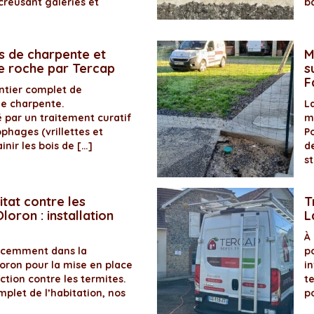
creusant galeries et
b
s de charpente et
M
de roche par Tercap
s
F
antier complet de
de charpente.
La
é par un traitement curatif
m
ophages (vrillettes et
P
inir les bois de […]
d
s
itat contre les
T
loron : installation
L
À
récemment dans la
p
ron pour la mise en place
in
ection contre les termites.
t
plet de l’habitation, nos
p