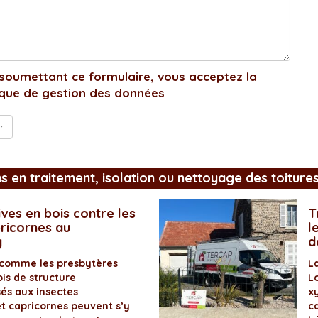
soumettant ce formulaire, vous acceptez la
ique de gestion des données
ns en traitement, isolation ou nettoyage des toiture
ves en bois contre les
T
pricornes au
l
y
d
 comme les presbytères
L
is de structure
L
és aux insectes
x
et capricornes peuvent s’y
ca