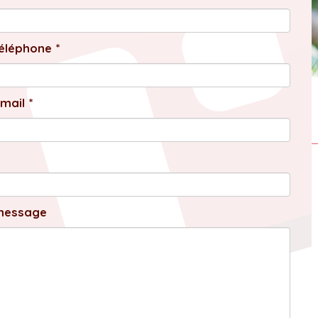
éléphone *
mail *
message