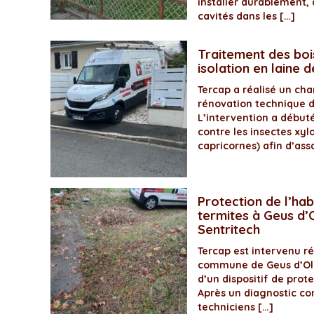
installer durablement, 
cavités dans les […]
Traitement des boi
isolation en laine 
Tercap a réalisé un ch
rénovation technique 
L’intervention a début
contre les insectes xyl
capricornes) afin d’assa
Protection de l’hab
termites à Geus d’O
Sentritech
Tercap est intervenu 
commune de Geus d’Olo
d’un dispositif de prot
Après un diagnostic com
techniciens […]