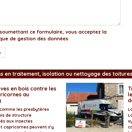
soumettant ce formulaire, vous acceptez la
ique de gestion des données
ns en traitement, isolation ou nettoyage des toiture
ves en bois contre les
T
pricornes au
l
y
d
 comme les presbytères
L
is de structure
L
és aux insectes
x
et capricornes peuvent s’y
ca