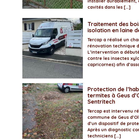
installer durablement, 
cavités dans les […]
Traitement des boi
isolation en laine 
Tercap a réalisé un ch
rénovation technique 
L’intervention a début
contre les insectes xyl
capricornes) afin d’assa
Protection de l’hab
termites à Geus d’O
Sentritech
Tercap est intervenu 
commune de Geus d’Olo
d’un dispositif de prot
Après un diagnostic com
techniciens […]