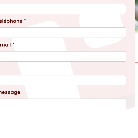
éléphone *
mail *
message