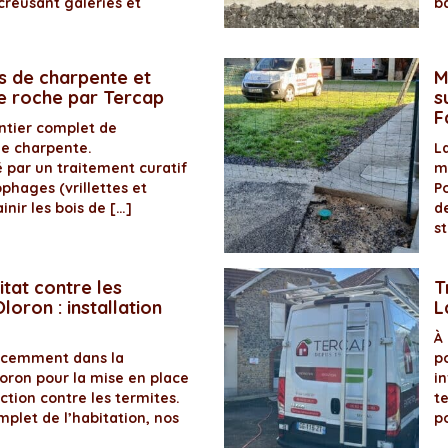
creusant galeries et
b
s de charpente et
M
de roche par Tercap
s
F
antier complet de
de charpente.
La
é par un traitement curatif
m
ophages (vrillettes et
P
inir les bois de […]
d
s
itat contre les
T
loron : installation
L
À
récemment dans la
p
ron pour la mise en place
in
ection contre les termites.
t
plet de l’habitation, nos
p