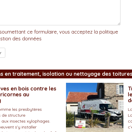
soumettant ce formulaire, vous acceptez la politique
stion des données
ns en traitement, isolation ou nettoyage des toiture
ves en bois contre les
T
pricornes au
l
y
d
omme les presbytères
La
 de structure
Lo
 aux insectes xylophages.
co
peuvent s’y installer
c’