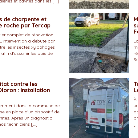
eries et cavités dans les […]
s de charpente et
M
de roche par Tercap
s
F
tier complet de rénovation
L’intervention a débuté par
La
tre les insectes xylophages
ma
 afin d’assainir les bois de
ré
Se
itat contre les
T
loron : installation
L
À 
écemment dans la commune de
un
se en place d’un dispositif de
pa
mites. Après un diagnostic
on
nos techniciens […]
[…