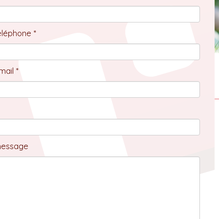
éléphone *
ail *
message