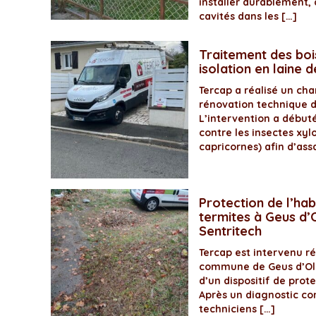
installer durablement, 
cavités dans les […]
Traitement des boi
isolation en laine 
Tercap a réalisé un ch
rénovation technique 
L’intervention a début
contre les insectes xyl
capricornes) afin d’assa
Protection de l’hab
termites à Geus d’O
Sentritech
Tercap est intervenu 
commune de Geus d’Olo
d’un dispositif de prot
Après un diagnostic com
techniciens […]