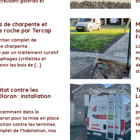
creusant galeries et
b
s de charpente et
M
de roche par Tercap
s
F
antier complet de
de charpente.
La
é par un traitement curatif
m
ophages (vrillettes et
P
inir les bois de […]
d
s
itat contre les
T
loron : installation
L
À
récemment dans la
p
ron pour la mise en place
in
ection contre les termites.
t
plet de l’habitation, nos
p