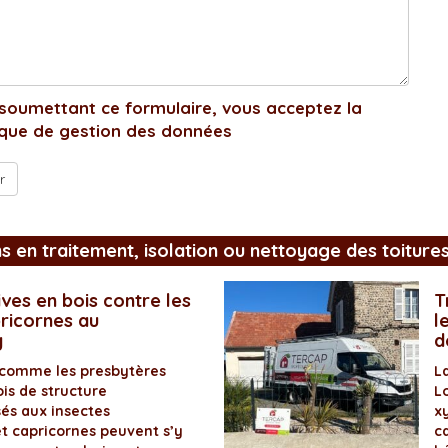
soumettant ce formulaire, vous acceptez la
ique de gestion des données
ns en traitement, isolation ou nettoyage des toiture
ves en bois contre les
T
pricornes au
l
y
d
 comme les presbytères
L
is de structure
L
és aux insectes
x
et capricornes peuvent s’y
ca