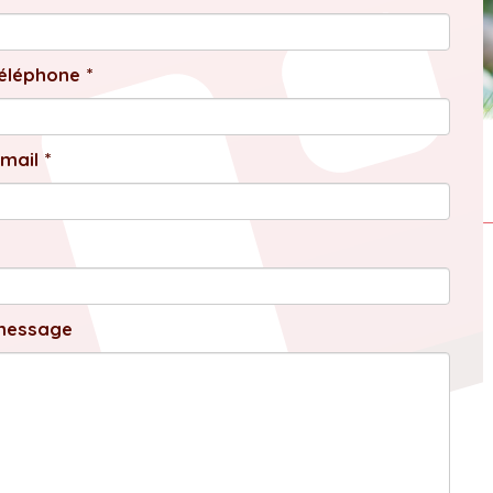
éléphone *
mail *
message