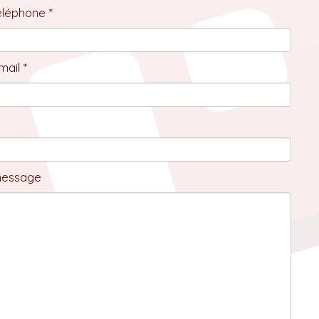
éléphone *
ail *
message