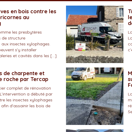
ves en bois contre les
T
pricornes au
l
y
d
omme les presbytères
La
 de structure
Lo
 aux insectes xylophages.
co
peuvent s’y installer
c’
eries et cavités dans les […]
s de charpente et
M
de roche par Tercap
s
F
tier complet de rénovation
L’intervention a débuté par
La
tre les insectes xylophages
ma
 afin d’assainir les bois de
ré
Se