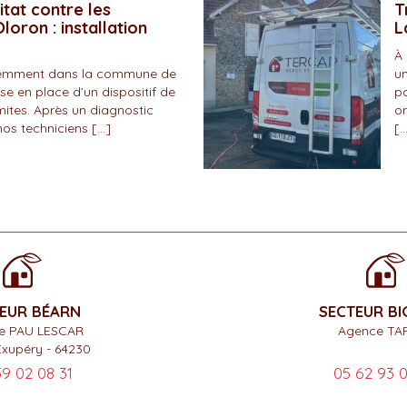
itat contre les
T
loron : installation
L
À 
écemment dans la commune de
un
se en place d’un dispositif de
pa
mites. Après un diagnostic
on
nos techniciens […]
[…
EUR BÉARN
SECTEUR B
e PAU LESCAR
Agence TA
Exupéry - 64230
59 02 08 31
05 62 93 