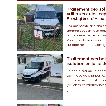
Traitement des soli
vrillettes et les ca
Presbytère d’Arud
Les bâtiments anciens c
abritent souvent des bois
particulièrement exposés
Vrillettes et capricornes 
durablement, creusant gal
Traitement des boi
isolation en laine 
Tercap a réalisé un chan
technique de charpente. 
un traitement curatif con
(vrillettes et capricornes)
[…]