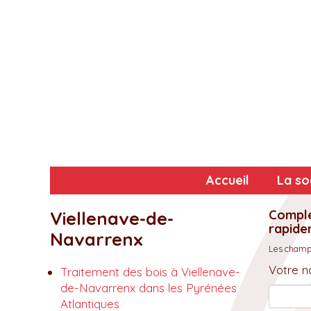
Accueil
La so
Complé
Viellenave-de-
rapidem
Navarrenx
Les champs
Votre n
Traitement des bois à Viellenave-
de-Navarrenx dans les Pyrénées
Atlantiques