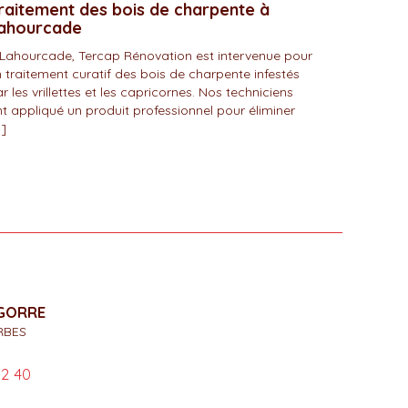
raitement des bois de charpente à
ahourcade
Lahourcade, Tercap Rénovation est intervenue pour
 traitement curatif des bois de charpente infestés
r les vrillettes et les capricornes. Nos techniciens
t appliqué un produit professionnel pour éliminer
]
IGORRE
RBES
02 40