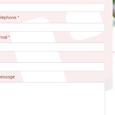
éléphone *
ail *
message