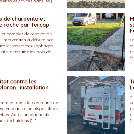
eries et cavités dans les […]
s de charpente et
M
de roche par Tercap
s
F
tier complet de rénovation
L’intervention a débuté par
La
tre les insectes xylophages
ma
 afin d’assainir les bois de
ré
Se
itat contre les
T
loron : installation
L
À 
écemment dans la commune de
un
se en place d’un dispositif de
pa
mites. Après un diagnostic
on
nos techniciens […]
[…