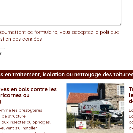
soumettant ce formulaire, vous acceptez la politique
stion des données
ns en traitement, isolation ou nettoyage des toiture
ves en bois contre les
T
pricornes au
l
y
d
omme les presbytères
La
 de structure
Lo
 aux insectes xylophages.
co
peuvent s’y installer
c’