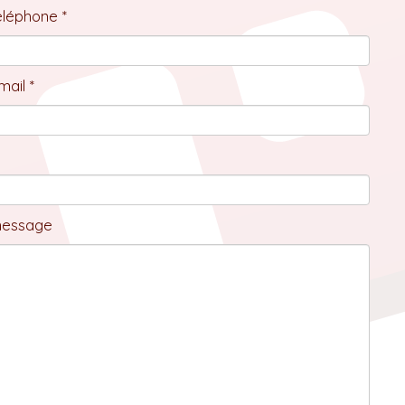
éléphone *
ail *
message