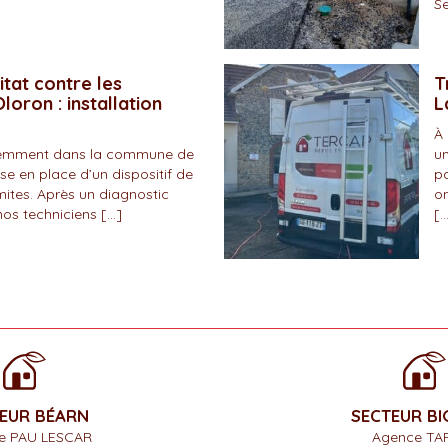
Se
itat contre les
T
loron : installation
L
À 
écemment dans la commune de
un
se en place d’un dispositif de
pa
mites. Après un diagnostic
on
nos techniciens […]
[…
EUR BÉARN
SECTEUR B
e PAU LESCAR
Agence TA