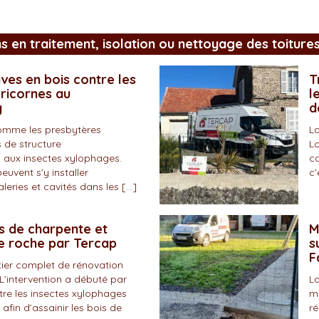
ns en traitement, isolation ou nettoyage des toiture
ves en bois contre les
T
pricornes au
l
y
d
omme les presbytères
La
 de structure
Lo
 aux insectes xylophages.
co
peuvent s’y installer
c’
eries et cavités dans les […]
s de charpente et
M
de roche par Tercap
s
F
tier complet de rénovation
L’intervention a débuté par
La
tre les insectes xylophages
ma
 afin d’assainir les bois de
ré