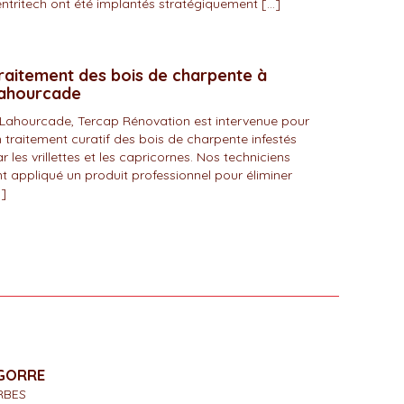
ntritech ont été implantés stratégiquement […]
raitement des bois de charpente à
ahourcade
Lahourcade, Tercap Rénovation est intervenue pour
 traitement curatif des bois de charpente infestés
r les vrillettes et les capricornes. Nos techniciens
t appliqué un produit professionnel pour éliminer
]
IGORRE
RBES