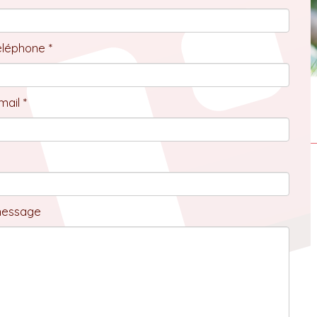
éléphone *
ail *
message