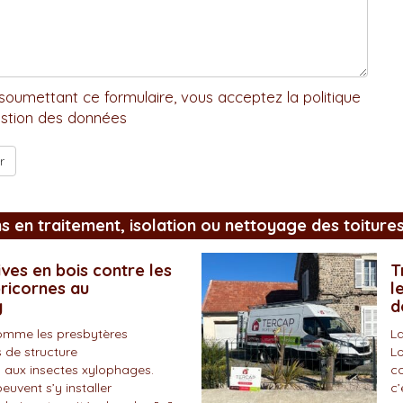
soumettant ce formulaire, vous acceptez la politique
stion des données
ns en traitement, isolation ou nettoyage des toiture
ves en bois contre les
T
pricornes au
l
y
d
omme les presbytères
La
 de structure
Lo
 aux insectes xylophages.
co
peuvent s’y installer
c’