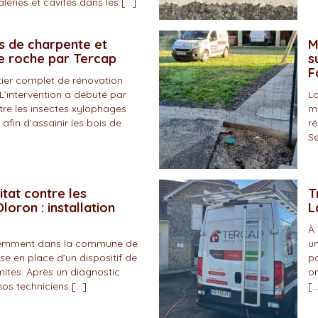
eries et cavités dans les […]
s de charpente et
M
de roche par Tercap
s
F
tier complet de rénovation
L’intervention a débuté par
La
tre les insectes xylophages
ma
 afin d’assainir les bois de
ré
Se
itat contre les
T
loron : installation
L
À 
écemment dans la commune de
un
se en place d’un dispositif de
pa
mites. Après un diagnostic
on
nos techniciens […]
[…