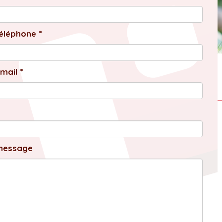
éléphone *
mail *
message