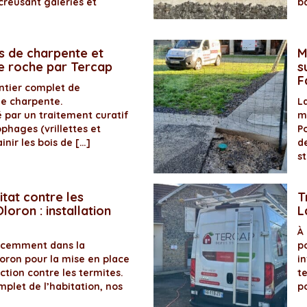
creusant galeries et
b
s de charpente et
M
de roche par Tercap
s
F
antier complet de
de charpente.
La
é par un traitement curatif
m
ophages (vrillettes et
P
inir les bois de […]
d
s
itat contre les
T
loron : installation
L
À
récemment dans la
p
ron pour la mise en place
in
ection contre les termites.
t
plet de l’habitation, nos
p