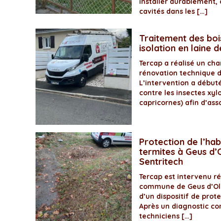
installer durablement, 
cavités dans les […]
Traitement des boi
isolation en laine 
Tercap a réalisé un ch
rénovation technique 
L’intervention a début
contre les insectes xyl
capricornes) afin d’assa
Protection de l’hab
termites à Geus d’O
Sentritech
Tercap est intervenu 
commune de Geus d’Olo
d’un dispositif de prot
Après un diagnostic com
techniciens […]