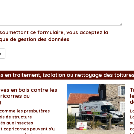
soumettant ce formulaire, vous acceptez la
ique de gestion des données
ns en traitement, isolation ou nettoyage des toiture
ves en bois contre les
T
pricornes au
l
y
d
 comme les presbytères
L
is de structure
L
és aux insectes
x
et capricornes peuvent s’y
ca