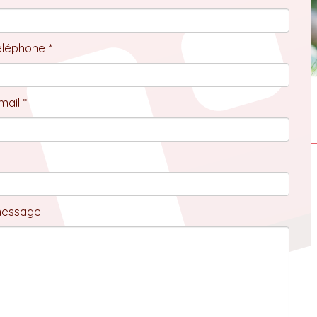
éléphone *
ail *
message