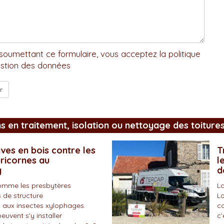
soumettant ce formulaire, vous acceptez la politique
stion des données
ns en traitement, isolation ou nettoyage des toiture
ves en bois contre les
T
pricornes au
l
y
d
omme les presbytères
La
 de structure
Lo
 aux insectes xylophages.
co
peuvent s’y installer
c’