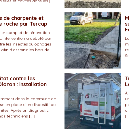
eries et cavités dans les […]
s de charpente et
M
de roche par Tercap
s
F
tier complet de rénovation
L’intervention a débuté par
La
tre les insectes xylophages
ma
 afin d’assainir les bois de
ré
Se
itat contre les
T
loron : installation
L
À 
écemment dans la commune de
un
se en place d’un dispositif de
pa
mites. Après un diagnostic
on
nos techniciens […]
[…