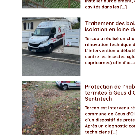
installer durablement, 
cavités dans les […]
Traitement des boi
isolation en laine 
Tercap a réalisé un ch
rénovation technique 
L’intervention a début
contre les insectes xyl
capricornes) afin d’assa
Protection de l’hab
termites à Geus d’O
Sentritech
Tercap est intervenu 
commune de Geus d’Olo
d’un dispositif de prot
Après un diagnostic com
techniciens […]