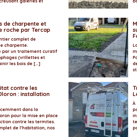
creusant galeries et
b
s de charpente et
M
de roche par Tercap
s
F
antier complet de
de charpente.
La
é par un traitement curatif
m
ophages (vrillettes et
P
inir les bois de […]
d
s
itat contre les
T
loron : installation
L
À
récemment dans la
p
ron pour la mise en place
in
ection contre les termites.
t
plet de l’habitation, nos
p