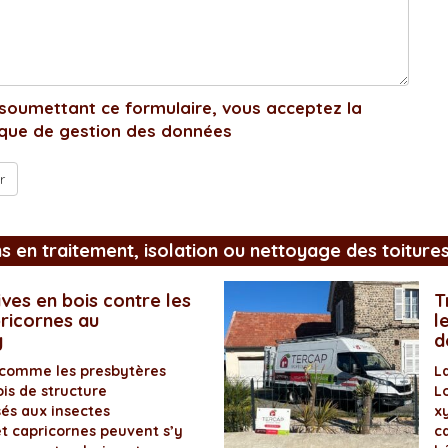
soumettant ce formulaire, vous acceptez la
ique de gestion des données
ns en traitement, isolation ou nettoyage des toiture
ves en bois contre les
T
pricornes au
l
y
d
 comme les presbytères
L
is de structure
L
és aux insectes
x
et capricornes peuvent s’y
ca