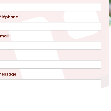
éléphone *
mail *
message