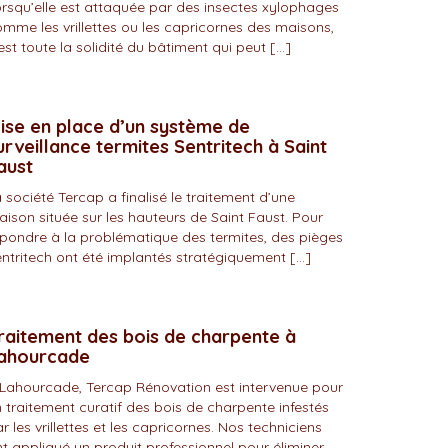
rsqu’elle est attaquée par des insectes xylophages
mme les vrillettes ou les capricornes des maisons,
est toute la solidité du bâtiment qui peut […]
ise en place d’un système de
urveillance termites Sentritech à Saint
aust
 société Tercap a finalisé le traitement d’une
ison située sur les hauteurs de Saint Faust. Pour
pondre à la problématique des termites, des pièges
ntritech ont été implantés stratégiquement […]
raitement des bois de charpente à
ahourcade
Lahourcade, Tercap Rénovation est intervenue pour
 traitement curatif des bois de charpente infestés
r les vrillettes et les capricornes. Nos techniciens
t appliqué un produit professionnel pour éliminer