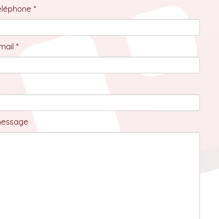
éléphone *
ail *
message