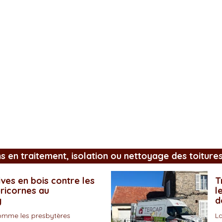
ns en traitement, isolation ou nettoyage des toiture
ves en bois contre les
T
pricornes au
l
y
d
omme les presbytères
La