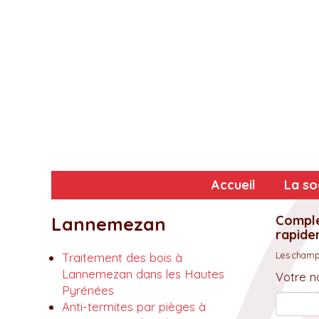
Accueil
La so
Complé
Lannemezan
rapidem
Les champs
Traitement des bois à
Lannemezan dans les Hautes
Votre n
Pyrénées
Anti-termites par pièges à