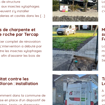
 de structure
Lo
 aux insectes xylophages.
co
peuvent s’y installer
c’
eries et cavités dans les […]
s de charpente et
M
de roche par Tercap
s
F
tier complet de rénovation
L’intervention a débuté par
La
tre les insectes xylophages
ma
 afin d’assainir les bois de
ré
Se
itat contre les
T
loron : installation
L
À 
écemment dans la commune de
un
se en place d’un dispositif de
pa
mites. Après un diagnostic
on