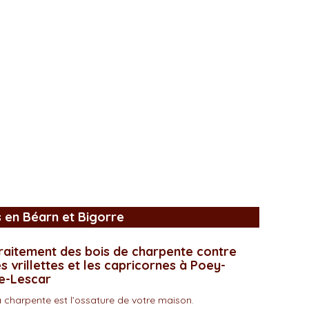
s en Béarn et Bigorre
raitement des bois de charpente contre
es vrillettes et les capricornes à Poey-
e-Lescar
 charpente est l’ossature de votre maison.