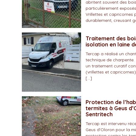
abritent souvent des bois
particulièrement exposés
Vrillettes et capricornes 
durablement, creusant gal
Traitement des boi
isolation en laine 
Tercap a réalisé un chan
technique de charpente. 
un traitement curatif con
(vrillettes et capricornes)
[…]
Protection de l’hab
termites à Geus d’O
Sentritech
Tercap est intervenu r
Geus d’Oloron pour la mi
protection contre les ter