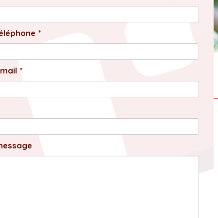
éléphone *
mail *
message