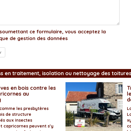
soumettant ce formulaire, vous acceptez la
ique de gestion des données
ns en traitement, isolation ou nettoyage des toiture
ves en bois contre les
T
pricornes au
l
y
d
 comme les presbytères
L
is de structure
L
és aux insectes
x
et capricornes peuvent s’y
ca