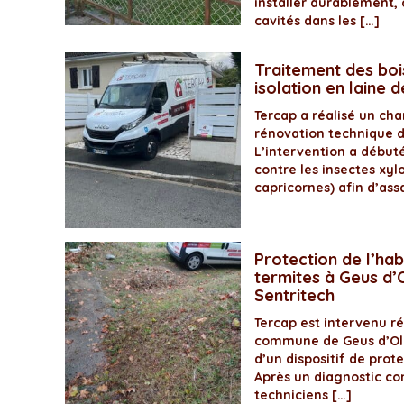
installer durablement, 
cavités dans les […]
Traitement des boi
isolation en laine 
Tercap a réalisé un ch
rénovation technique 
L’intervention a début
contre les insectes xyl
capricornes) afin d’assa
Protection de l’hab
termites à Geus d’O
Sentritech
Tercap est intervenu 
commune de Geus d’Olo
d’un dispositif de prot
Après un diagnostic com
techniciens […]