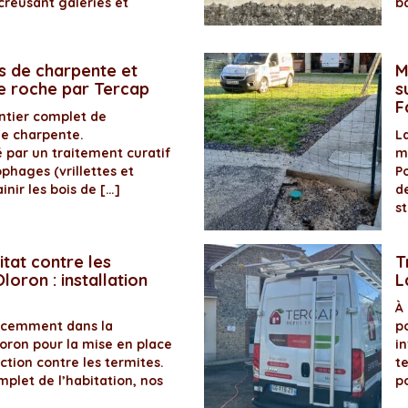
creusant galeries et
b
s de charpente et
M
de roche par Tercap
s
F
antier complet de
de charpente.
La
é par un traitement curatif
m
ophages (vrillettes et
P
inir les bois de […]
d
s
itat contre les
T
loron : installation
L
À
récemment dans la
p
ron pour la mise en place
in
ection contre les termites.
t
plet de l’habitation, nos
p