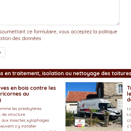
soumettant ce formulaire, vous acceptez la politique
stion des données
ns en traitement, isolation ou nettoyage des toiture
ves en bois contre les
T
pricornes au
l
y
d
omme les presbytères
La
 de structure
Lo
 aux insectes xylophages.
co
peuvent s’y installer
c’