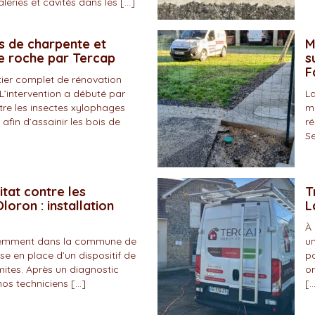
eries et cavités dans les […]
s de charpente et
M
de roche par Tercap
s
F
tier complet de rénovation
L’intervention a débuté par
La
tre les insectes xylophages
ma
 afin d’assainir les bois de
ré
Se
itat contre les
T
loron : installation
L
À 
écemment dans la commune de
un
se en place d’un dispositif de
pa
mites. Après un diagnostic
on
nos techniciens […]
[…