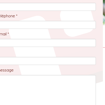
éléphone *
ail *
message