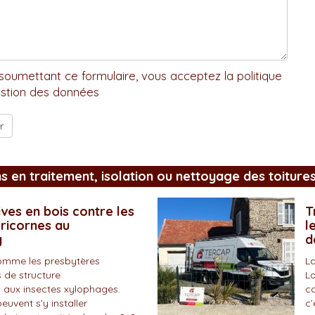
soumettant ce formulaire, vous acceptez la politique
stion des données
ns en traitement, isolation ou nettoyage des toiture
ves en bois contre les
T
pricornes au
l
y
d
omme les presbytères
La
 de structure
Lo
 aux insectes xylophages.
co
peuvent s’y installer
c’