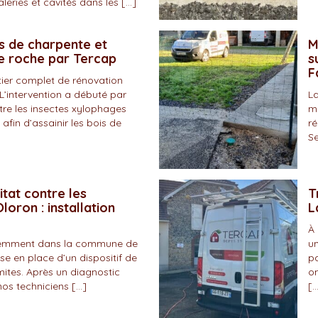
eries et cavités dans les […]
s de charpente et
M
de roche par Tercap
s
F
tier complet de rénovation
L’intervention a débuté par
La
tre les insectes xylophages
ma
 afin d’assainir les bois de
ré
Se
itat contre les
T
loron : installation
L
À 
écemment dans la commune de
un
se en place d’un dispositif de
pa
mites. Après un diagnostic
on
nos techniciens […]
[…