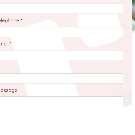
éléphone *
ail *
message