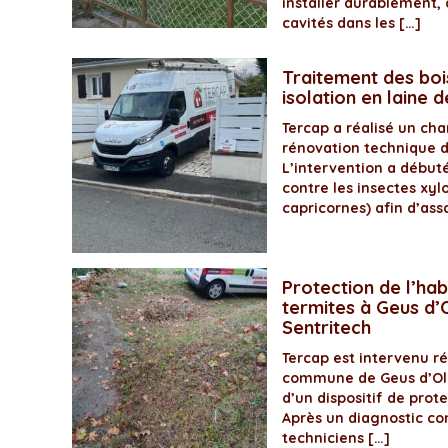
installer durablement, 
cavités dans les […]
Traitement des boi
isolation en laine 
Tercap a réalisé un ch
rénovation technique 
L’intervention a début
contre les insectes xyl
capricornes) afin d’assa
Protection de l’hab
termites à Geus d’O
Sentritech
Tercap est intervenu 
commune de Geus d’Olo
d’un dispositif de prot
Après un diagnostic com
techniciens […]