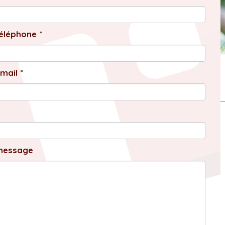
éléphone *
mail *
message