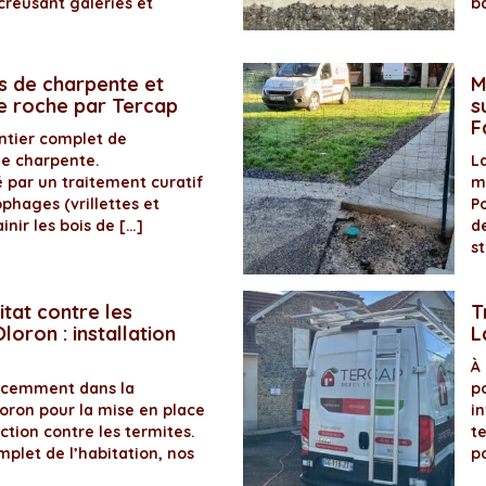
creusant galeries et
b
s de charpente et
M
de roche par Tercap
s
F
antier complet de
de charpente.
La
é par un traitement curatif
m
ophages (vrillettes et
P
inir les bois de […]
d
s
itat contre les
T
loron : installation
L
À
récemment dans la
p
ron pour la mise en place
in
ection contre les termites.
t
plet de l’habitation, nos
p