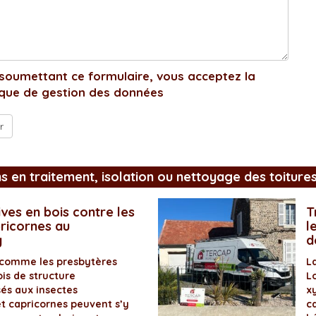
soumettant ce formulaire, vous acceptez la
ique de gestion des données
ns en traitement, isolation ou nettoyage des toiture
ves en bois contre les
T
pricornes au
l
y
d
 comme les presbytères
L
is de structure
L
és aux insectes
x
et capricornes peuvent s’y
ca