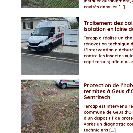
installer durablement, 
cavités dans les […]
Traitement des boi
isolation en laine 
Tercap a réalisé un ch
rénovation technique 
L’intervention a début
contre les insectes xyl
capricornes) afin d’assa
Protection de l’hab
termites à Geus d’O
Sentritech
Tercap est intervenu 
commune de Geus d’Olo
d’un dispositif de prot
Après un diagnostic com
techniciens […]