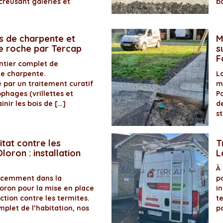
creusant galeries et
b
s de charpente et
M
de roche par Tercap
s
F
antier complet de
de charpente.
La
é par un traitement curatif
m
ophages (vrillettes et
P
inir les bois de […]
d
s
itat contre les
T
loron : installation
L
À
récemment dans la
p
ron pour la mise en place
in
ection contre les termites.
t
plet de l’habitation, nos
p