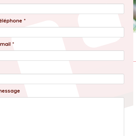
éléphone *
mail *
message