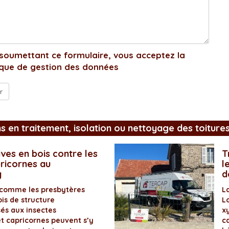
soumettant ce formulaire, vous acceptez la
ique de gestion des données
ns en traitement, isolation ou nettoyage des toiture
ves en bois contre les
T
pricornes au
l
y
d
 comme les presbytères
L
is de structure
L
és aux insectes
x
et capricornes peuvent s’y
ca