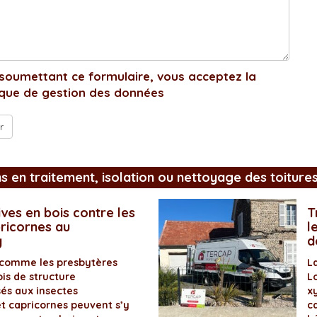
soumettant ce formulaire, vous acceptez la
ique de gestion des données
ns en traitement, isolation ou nettoyage des toiture
ves en bois contre les
T
pricornes au
l
y
d
 comme les presbytères
L
is de structure
L
és aux insectes
x
et capricornes peuvent s’y
ca