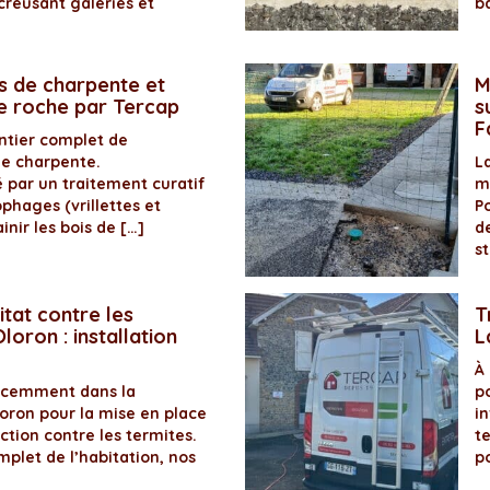
creusant galeries et
b
s de charpente et
M
de roche par Tercap
s
F
antier complet de
de charpente.
La
é par un traitement curatif
m
ophages (vrillettes et
P
inir les bois de […]
d
s
itat contre les
T
loron : installation
L
À
récemment dans la
p
ron pour la mise en place
in
ection contre les termites.
t
plet de l’habitation, nos
p