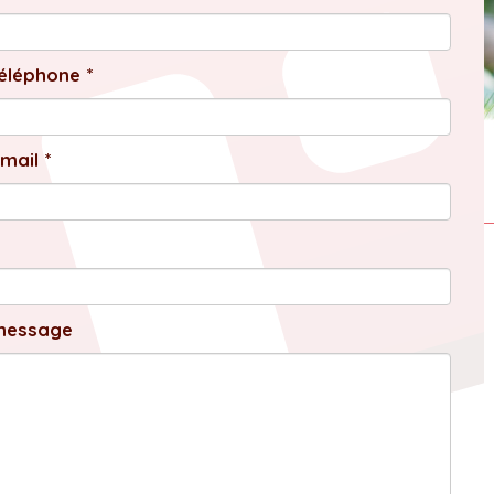
éléphone *
mail *
message