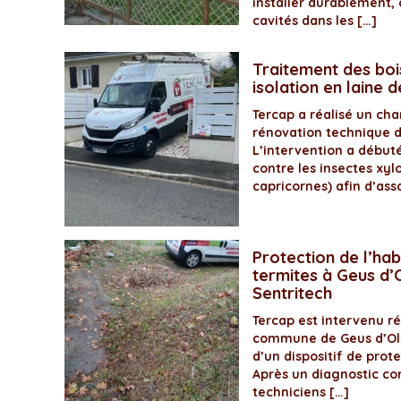
installer durablement, 
cavités dans les […]
Traitement des boi
isolation en laine 
Tercap a réalisé un ch
rénovation technique 
L’intervention a début
contre les insectes xyl
capricornes) afin d’assa
Protection de l’hab
termites à Geus d’O
Sentritech
Tercap est intervenu 
commune de Geus d’Olo
d’un dispositif de prot
Après un diagnostic com
techniciens […]