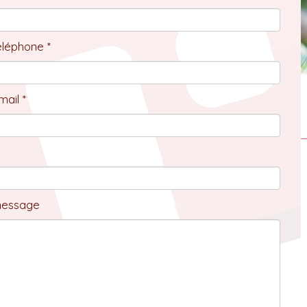
éléphone *
ail *
message