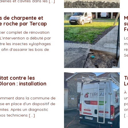
eries et cavités dans les […]
s de charpente et
M
de roche par Tercap
s
F
tier complet de rénovation
L’intervention a débuté par
La
tre les insectes xylophages
ma
 afin d’assainir les bois de
ré
Se
itat contre les
T
loron : installation
L
À 
écemment dans la commune de
un
se en place d’un dispositif de
pa
mites. Après un diagnostic
on
nos techniciens […]
[…