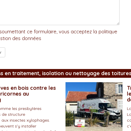
soumettant ce formulaire, vous acceptez la politique
stion des données
ns en traitement, isolation ou nettoyage des toiture
ves en bois contre les
T
pricornes au
l
y
d
omme les presbytères
La
 de structure
Lo
 aux insectes xylophages.
co
peuvent s’y installer
c’