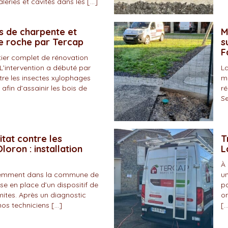
eries et cavités dans les […]
s de charpente et
M
de roche par Tercap
s
F
tier complet de rénovation
L’intervention a débuté par
La
tre les insectes xylophages
ma
 afin d’assainir les bois de
ré
Se
itat contre les
T
loron : installation
L
À 
écemment dans la commune de
un
se en place d’un dispositif de
pa
mites. Après un diagnostic
on
nos techniciens […]
[…