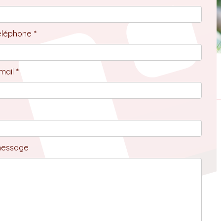
éléphone *
ail *
message