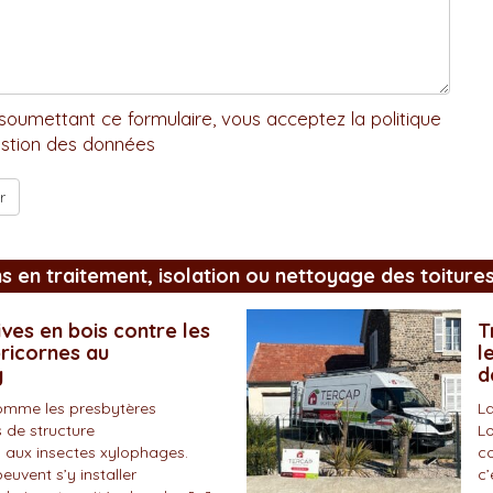
soumettant ce formulaire, vous acceptez la politique
stion des données
ns en traitement, isolation ou nettoyage des toiture
ves en bois contre les
T
pricornes au
l
y
d
omme les presbytères
La
 de structure
Lo
 aux insectes xylophages.
co
peuvent s’y installer
c’